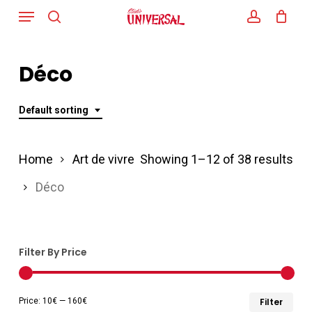
Menu
Skip
search
account
to
main
Déco
content
Default sorting
Home
Art de vivre
Showing 1–12 of 38 results
Déco
Filter By Price
Min
Ma
Price:
10€
—
160€
Filter