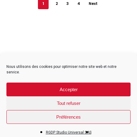
1
2
3
4
Next
facebook
instagram
Nous utilisons des cookies pour optimiser notre site web et notre
service.
Contact
Accepter
Mentions légales
CGV particuliers
Tout refuser
CGV professionnels
Préférences
© 2026 Studio Universal Réunion. Site développé par Auralab
RGDP Studio Universal SAS