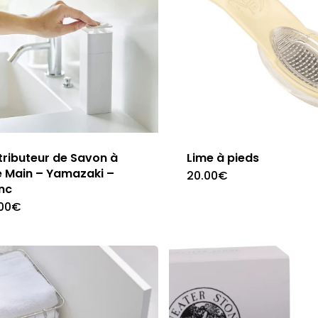
tributeur de Savon à
Lime à pieds
 Main – Yamazaki –
20.00
€
nc
00
€