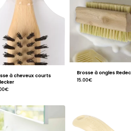
Brosse à ongles Redec
sse à cheveux courts
15.00
€
decker
00
€