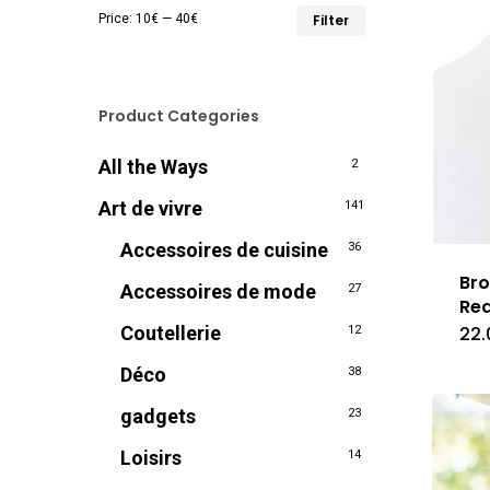
Min
Max
Price:
10€
—
40€
Filter
price
price
Product Categories
All the Ways
2
Art de vivre
141
Accessoires de cuisine
36
Bro
Accessoires de mode
27
Re
22.
Coutellerie
12
Déco
38
gadgets
23
Loisirs
14