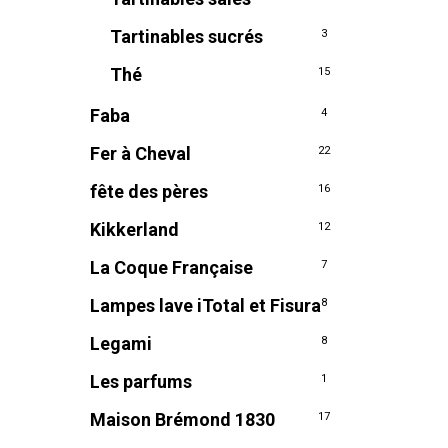
Tartinables sucrés
3
Thé
15
Faba
4
Fer à Cheval
22
fête des pères
16
Kikkerland
12
La Coque Française
7
Lampes lave iTotal et Fisura
8
Legami
8
Les parfums
1
Maison Brémond 1830
17