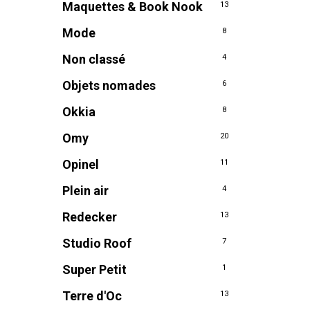
Maquettes & Book Nook
13
Mode
8
Non classé
4
Objets nomades
6
Okkia
8
Omy
20
Opinel
11
Plein air
4
Redecker
13
Studio Roof
7
Super Petit
1
Terre d'Oc
13