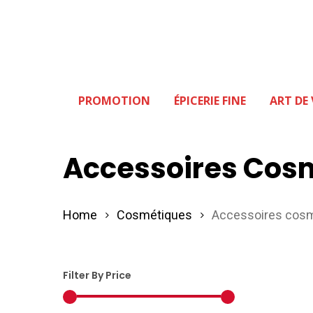
Skip
to
main
content
PROMOTION
ÉPICERIE FINE
ART DE 
Hit enter to search or ESC to close
Accessoires Cos
Home
Cosmétiques
Accessoires cos
Filter By Price