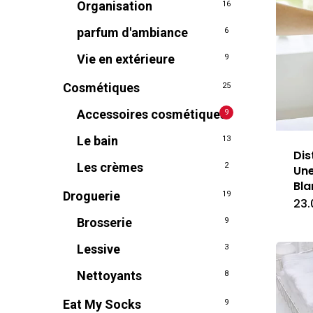
Organisation
16
parfum d'ambiance
6
Vie en extérieure
9
Cosmétiques
25
Accessoires cosmétiques
9
Le bain
13
Dis
Les crèmes
2
Une
Bla
Droguerie
19
23.
Brosserie
9
Lessive
3
Nettoyants
8
Eat My Socks
9