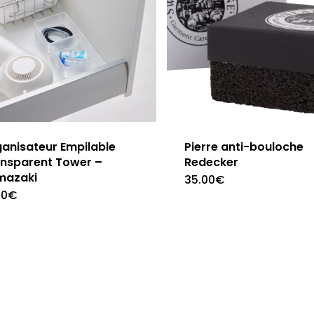
anisateur Empilable
Pierre anti-bouloche
nsparent Tower –
Redecker
mazaki
35.00
€
00
€