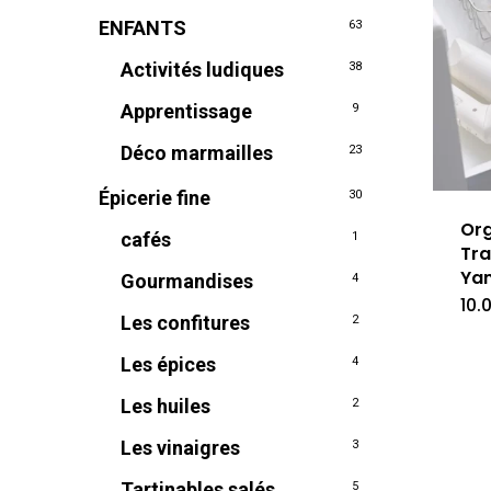
ENFANTS
63
Activités ludiques
38
Apprentissage
9
Déco marmailles
23
Épicerie fine
30
Org
cafés
1
Tra
Ya
Gourmandises
4
10.
Les confitures
2
Les épices
4
Les huiles
2
Les vinaigres
3
Tartinables salés
5