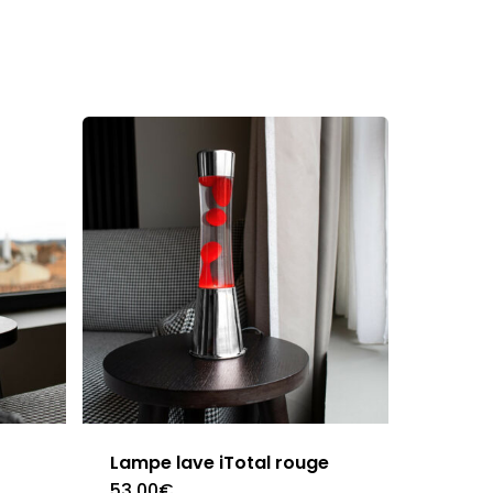
Lampe lave iTotal rouge
53.00
€