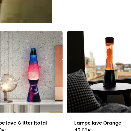
e lave Glitter Itotal
Lampe lave Orange
0
€
45.00
€