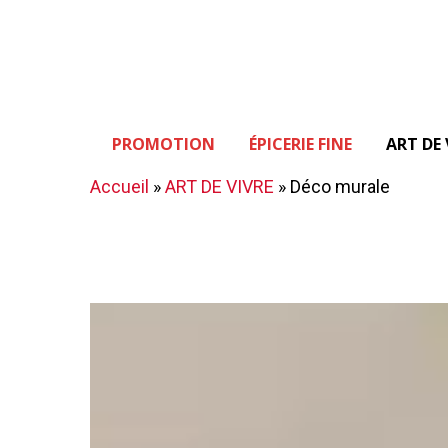
Skip
to
main
content
PROMOTION
ÉPICERIE FINE
ART DE 
Hit enter to search or ESC to close
Accueil
»
ART DE VIVRE
»
Déco murale