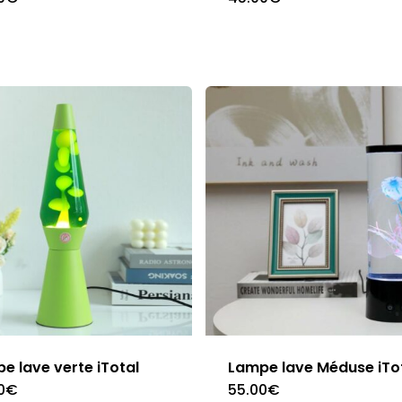
e lave verte iTotal
Lampe lave Méduse iTo
0
€
55.00
€