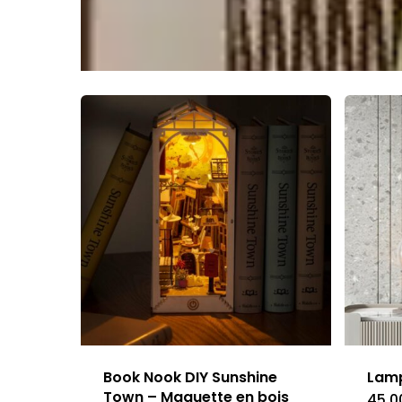
Book Nook DIY Sunshine
Lamp
Town – Maquette en bois
45.0