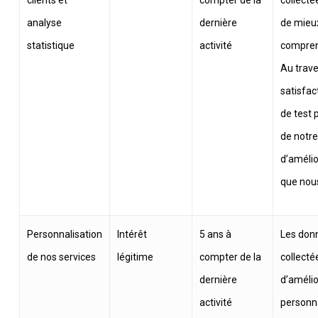
clients et
compter de la
collecté
analyse
dernière
de mieux
statistique
activité
comprend
Au trave
satisfac
de test 
de notre 
d’amélio
que nou
Personnalisation
Intérêt
5 ans à
Les don
de nos services
légitime
compter de la
collecté
dernière
d’amélio
activité
personna