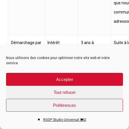
que nous
communi
adresson
Démarchage par
Intérêt
3 ans à
Suite à 
légitime /
compter de la
compte s
Téléphone
Nous utilisons des cookies pour optimiser notre site web et notre
Consentement
dernière
êtes pa
service.
activité
pouvez 
SMS
Accepter
communi
Mail
électro
Tout refuser
UNIVERS
Préférences
produits
analogu
RGDP Studio Universal SAS
par STU