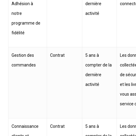
Adhésion à
dernière
connect
notre
activité
programme de
fidélité
Gestion des
Contrat
5 ans à
Les don
commandes
compter de la
collecté
dernière
de sécur
activité
et les li
vous ass
service 
Connaissance
Contrat
5 ans à
Les don