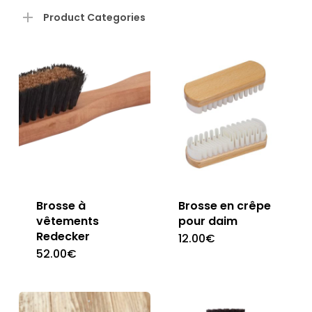
pri
pri
Product Categories
Brosse à
Brosse en crêpe
vêtements
pour daim
Redecker
12.00
€
52.00
€