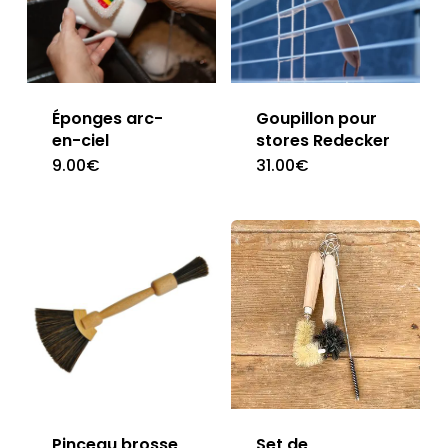
Éponges arc-
Goupillon pour
en-ciel
stores Redecker
9.00
€
31.00
€
Pinceau brosse
Set de