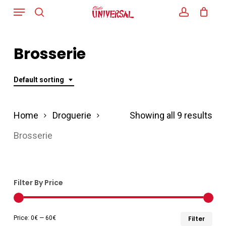
Menu
Skip
search
account
to
main
Brosserie
content
Default sorting
Home
Droguerie
Showing all 9 results
Brosserie
Filter By Price
Min
Ma
Price:
0€
—
60€
Filter