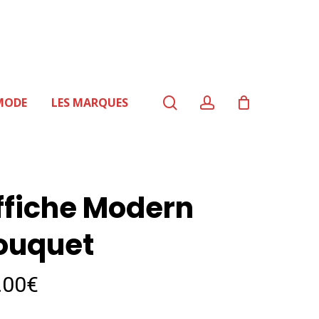
search
account
MODE
LES MARQUES
ffiche Modern
ouquet
.00
€