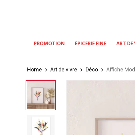
Skip
to
main
content
PROMOTION
ÉPICERIE FINE
ART DE 
Hit enter to search or ESC to close
Home
Art de vivre
Déco
Affiche Mo