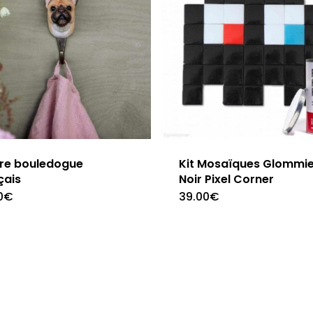
re bouledogue
Kit Mosaïques Glommi
çais
Noir Pixel Corner
0
€
39.00
€