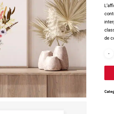
L’af
cont
inte
clas
de c
Categ