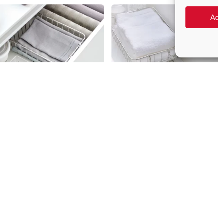
Ac
nisateur Empilable
Organisateur Empilable
ue Tower large –
Transparent Tower –
azaki
Yamazaki
€
10.00
€