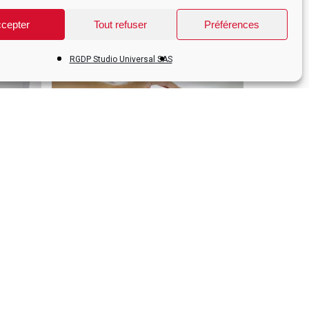
cepter
Tout refuser
Préférences
RGDP Studio Universal SAS
Distributeur de Savon à
Une Main – Yamazaki –
Blanc
23.00
€