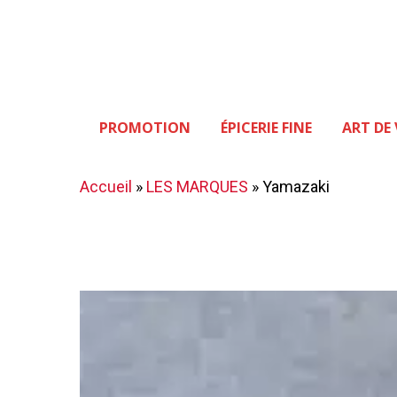
Skip
to
main
content
PROMOTION
ÉPICERIE FINE
ART DE 
Hit enter to search or ESC to close
Accueil
»
LES MARQUES
»
Yamazaki