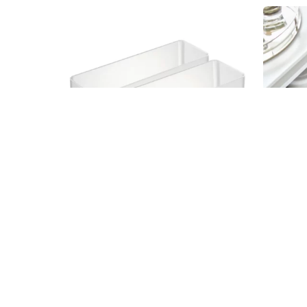
rangement empilable
Orga
yamazaki
Opaq
Yam
23.00
€
16.00