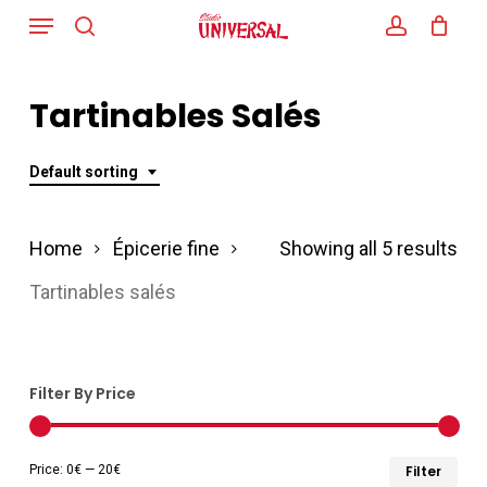
Menu
Skip
search
account
to
main
Tartinables Salés
content
Default sorting
Home
Épicerie fine
Showing all 5 results
Tartinables salés
Filter By Price
Min
Ma
Price:
0€
—
20€
Filter