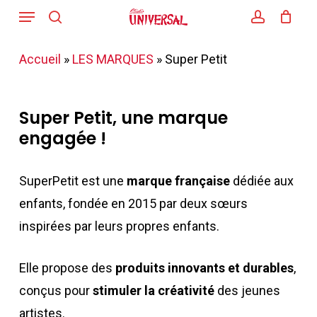
Menu
Skip
search
account
to
main
Accueil
»
LES MARQUES
»
Super Petit
content
Super Petit, une marque
engagée !
SuperPetit est une
marque française
dédiée aux
enfants, fondée en 2015 par deux sœurs
inspirées par leurs propres enfants.
Elle propose des
produits innovants et durables
,
conçus pour
stimuler la créativité
des jeunes
artistes.