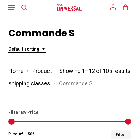
Menu
Skip
search
account
to
main
Commande S
content
Default sorting
Home
Product
Showing 1–12 of 105 results
shipping classes
Commande S
Filter By Price
Min
Ma
Price:
0€
—
50€
Filter