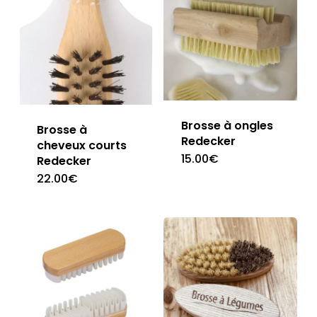
variants.
The
options
may
be
Brosse à ongles
Brosse à
chosen
Redecker
cheveux courts
on
15.00
€
Redecker
the
22.00
€
product
page