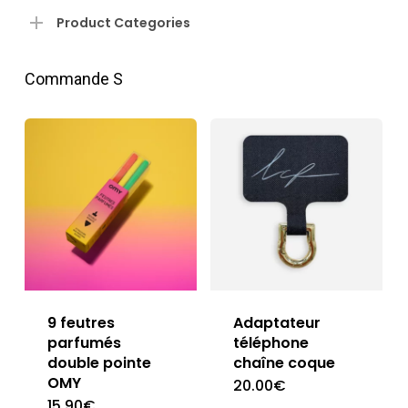
pri
pri
Product Categories
Commande S
9 feutres
Adaptateur
parfumés
téléphone
double pointe
chaîne coque
OMY
20.00
€
15.90
€