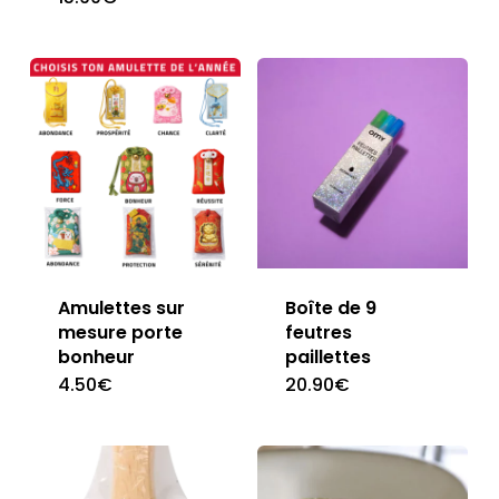
Amulettes sur
Boîte de 9
mesure porte
feutres
bonheur
paillettes
4.50
€
20.90
€
This
product
has
multiple