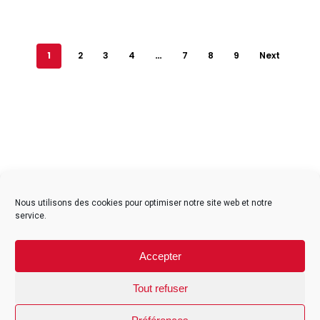
1
2
3
4
…
7
8
9
Next
facebook
instagram
Nous utilisons des cookies pour optimiser notre site web et notre
service.
Contact
Accepter
Mentions légales
CGV particuliers
Tout refuser
CGV professionnels