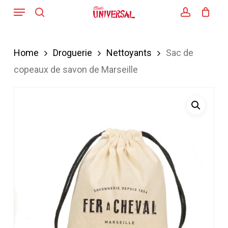
Menu
Skip
search
account
to
main
Home
Droguerie
Nettoyants
Sac de
content
copeaux de savon de Marseille