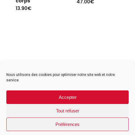
corps
47.00
€
13.90
€
facebook
instagram
Nous utilisons des cookies pour optimiser notre site web et notre
service.
Contact
Accepter
Mentions légales
CGV particuliers
Tout refuser
CGV professionnels
Préférences
© 2026 Studio Universal Réunion. Site développé par Auralab