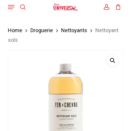
Menu
Skip
search
account
to
main
Home
Droguerie
Nettoyants
Nettoyant
content
sols