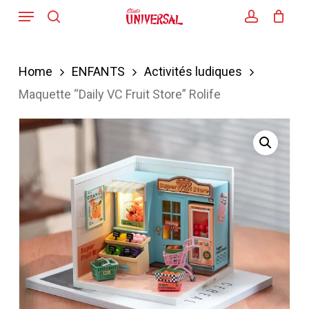
Menu
Skip
search
account
to
main
Home
ENFANTS
Activités ludiques
content
Maquette “Daily VC Fruit Store” Rolife