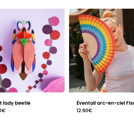
t lady beetle
Éventail arc-en-ciel Fis
0
€
12.90
€