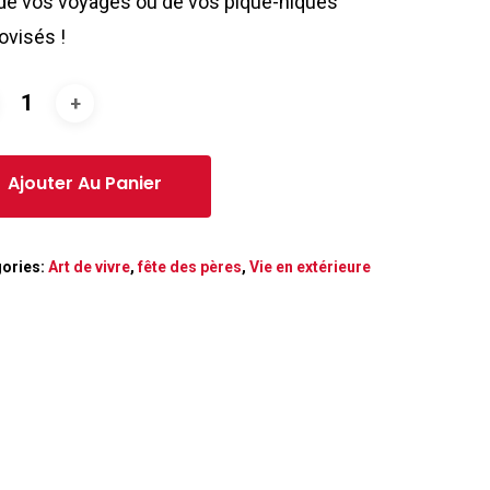
 de vos voyages ou de vos pique-niques
ovisés !
ories:
Art de vivre
,
fête des pères
,
Vie en extérieure