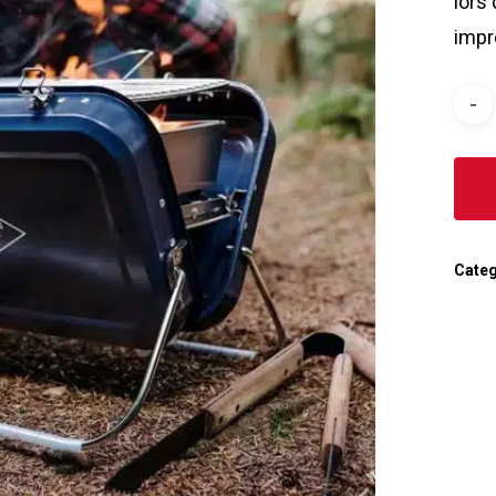
lors
impr
Categ