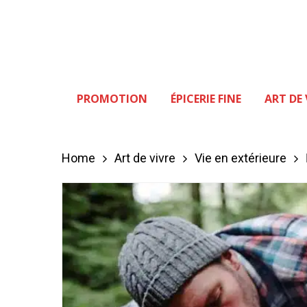
Skip
to
main
content
PROMOTION
ÉPICERIE FINE
ART DE 
Hit enter to search or ESC to close
Home
Art de vivre
Vie en extérieure