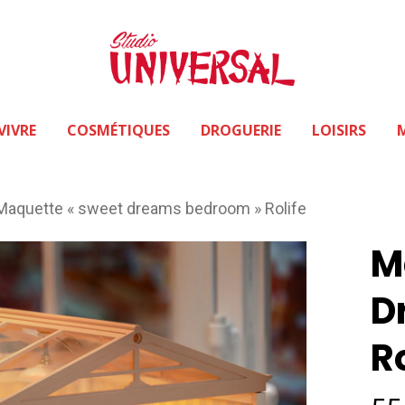
VIVRE
COSMÉTIQUES
DROGUERIE
LOISIRS
Maquette « sweet dreams bedroom » Rolife
M
D
R