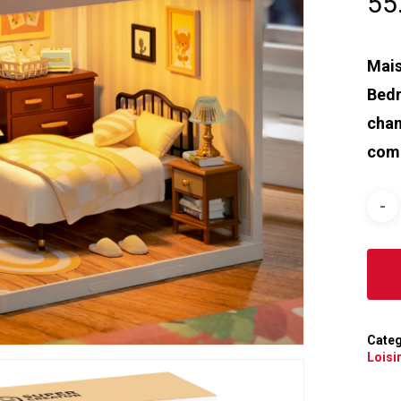
55
Mais
Bedr
cham
comm
Categ
Loisi