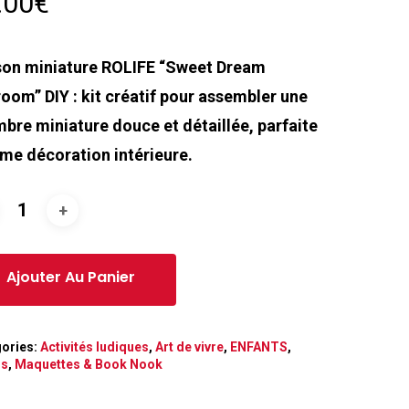
.00
€
on miniature ROLIFE “Sweet Dream
oom” DIY : kit créatif pour assembler une
bre miniature douce et détaillée, parfaite
e décoration intérieure.
ories:
Activités ludiques
,
Art de vivre
,
ENFANTS
,
rs
,
Maquettes & Book Nook