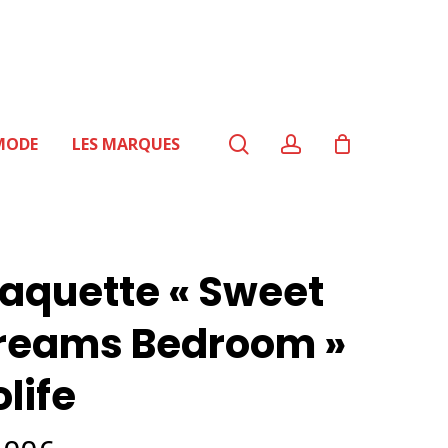
search
account
MODE
LES MARQUES
aquette « Sweet
reams Bedroom »
olife