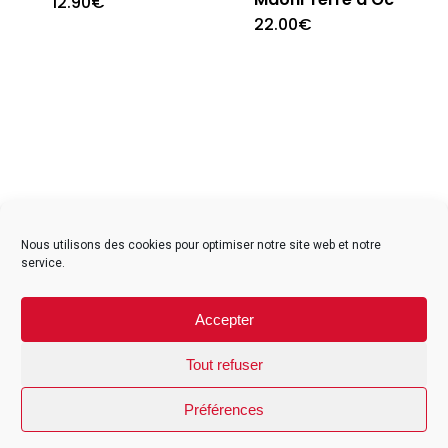
12.90
€
the
22.00
€
product
page
facebook
instagram
Nous utilisons des cookies pour optimiser notre site web et notre
service.
Contact
Accepter
Mentions légales
CGV particuliers
Tout refuser
CGV professionnels
Préférences
© 2026 Studio Universal Réunion. Site développé par Auralab