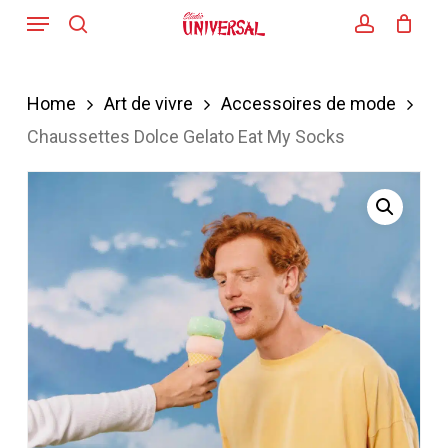
Menu
Skip
search
account
to
main
Home
Art de vivre
Accessoires de mode
content
Chaussettes Dolce Gelato Eat My Socks