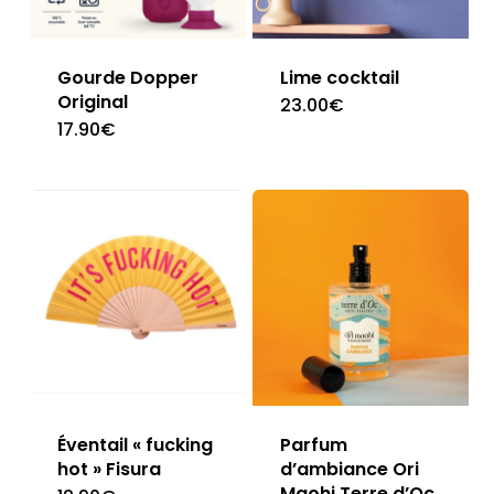
Gourde Dopper
Lime cocktail
Original
23.00
€
17.90
€
This
product
has
multiple
variants.
The
options
may
be
Éventail « fucking
Parfum
chosen
hot » Fisura
d’ambiance Ori
on
Maohi Terre d’Oc