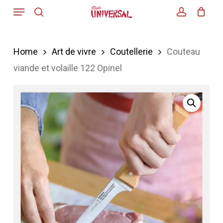
Menu
Skip
search
account
to
main
Home
Art de vivre
Coutellerie
Couteau
content
viande et volaille 122 Opinel