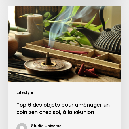
Top
6
des
objets
pour
aménager
un
coin
zen
chez
Lifestyle
soi,
Top 6 des objets pour aménager un
à
coin zen chez soi, à la Réunion
la
Studio Universal