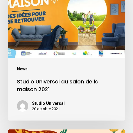
au
salon
de
la
maison
2021
News
Studio Universal au salon de la
maison 2021
Studio Universal
20 octobre 2021