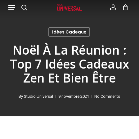
Menu
Skip
search
account
to
main
Idées Cadeaux
content
Noël À La Réunion :
Top 7 Idées Cadeaux
Zen Et Bien Être
By
Studio Universal
9 novembre 2021
No Comments