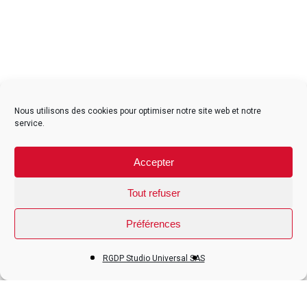
Nous utilisons des cookies pour optimiser notre site web et notre
service.
facebook
instagram
Accepter
Tout refuser
Préférences
Contact
Mentions légales
CGV particuliers
RGDP Studio Universal SAS
CGV professionnels
© 2026 Studio Universal Réunion. Site développé par Auralab