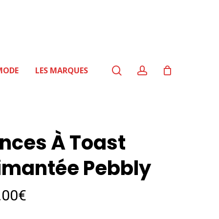
search
account
MODE
LES MARQUES
inces À Toast
imantée Pebbly
.00
€