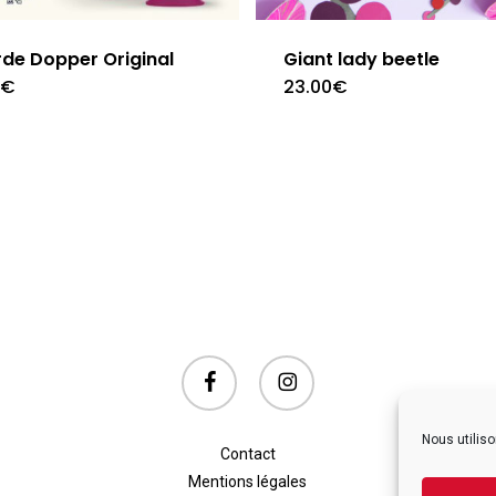
de Dopper Original
Giant lady beetle
0
€
23.00
€
This
product
has
multiple
variants.
The
options
may
facebook
instagram
be
chosen
on
Nous utiliso
Contact
the
Mentions légales