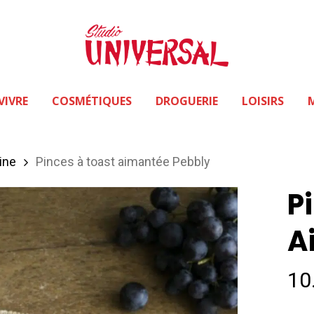
VIVRE
COSMÉTIQUES
DROGUERIE
LOISIRS
ine
Pinces à toast aimantée Pebbly
P
A
10