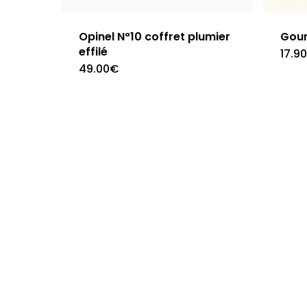
Opinel N°10 coffret plumier
Gour
effilé
17.9
49.00
€