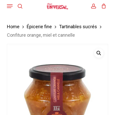
Menu
Skip
search
account
to
main
Home
Épicerie fine
Tartinables sucrés
content
Confiture orange, miel et cannelle