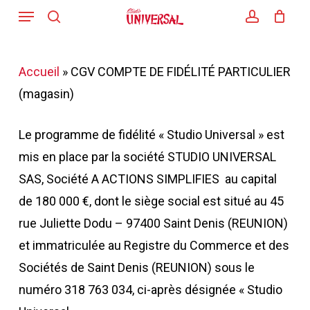
Menu
Skip
search
account
to
main
Accueil
»
CGV COMPTE DE FIDÉLITÉ PARTICULIER
content
(magasin)
Le programme de fidélité « Studio Universal » est
mis en place par la société STUDIO UNIVERSAL
SAS, Société A ACTIONS SIMPLIFIES au capital
de 180 000 €, dont le siège social est situé au 45
rue Juliette Dodu – 97400 Saint Denis (REUNION)
et immatriculée au Registre du Commerce et des
Sociétés de Saint Denis (REUNION) sous le
numéro 318 763 034, ci-après désignée « Studio